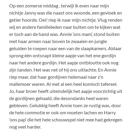
Op een zomerse middag , terwijl ik even naar mijn
nichtje Janny was die naast ons woonde, een gevloek en
getier hoorde. Oei! riep ik naar mijn nichtje. Vlug renden
wij en andere familieleden naar buiten om te kijken wat
er toch aan de hand was. Annie ‘ons mam’, stond buiten
met haar armen naar boven te zwaaien en jungle
geluiden te roepen naar een van de slaapkamers. Aldaar
sprong één ontsnapt kleine aapje van het ene gordijn
naar het andere gordijn. Het aapje ontblootte ook nog
zijn tanden. Het was net of hij ons uitlachte. En Annie
riep maar, dat haar gordijnen helemaal naar z’n
mallemoer waren. Al met al een heel komisch tafereel.
Jo, haar broer heeft uiteindelijk het aapje voorzichtig uit
de gordijnen gehaald, die desondanks heel waren
gebleven. Gelukkig heeft Annie toen ze rustig was, door
de hele commotie er ook om moeten lachen en Harry
‘ons pap’ die het hele schouwspel niet mee had gekregen
nog veel harder.