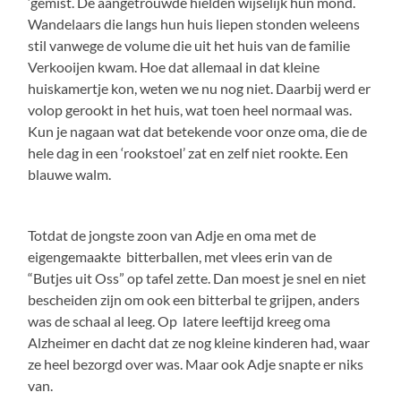
‘gemist. De aangetrouwde hielden wijselijk hun mond.
Wandelaars die langs hun huis liepen stonden weleens
stil vanwege de volume die uit het huis van de familie
Verkooijen kwam. Hoe dat allemaal in dat kleine
huiskamertje kon, weten we nu nog niet. Daarbij werd er
volop gerookt in het huis, wat toen heel normaal was.
Kun je nagaan wat dat betekende voor onze oma, die de
hele dag in een ‘rookstoel’ zat en zelf niet rookte. Een
blauwe walm.
Totdat de jongste zoon van Adje en oma met de
eigengemaakte bitterballen, met vlees erin van de
“Butjes uit Oss” op tafel zette. Dan moest je snel en niet
bescheiden zijn om ook een bitterbal te grijpen, anders
was de schaal al leeg. Op latere leeftijd kreeg oma
Alzheimer en dacht dat ze nog kleine kinderen had, waar
ze heel bezorgd over was. Maar ook Adje snapte er niks
van.