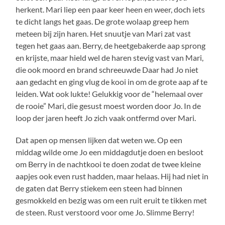
herkent. Mari liep een paar keer heen en weer, doch iets
te dicht langs het gaas. De grote wolaap greep hem
meteen bij zijn haren. Het snuutje van Mari zat vast
tegen het gaas aan. Berry, de heetgebakerde aap sprong
en krijste, maar hield wel de haren stevig vast van Mari,
die ook moord en brand schreeuwde Daar had Jo niet
aan gedacht en ging vlug de kooi in om de grote aap af te
leiden. Wat ook lukte! Gelukkig voor de “helemaal over
de rooie” Mari, die gesust moest worden door Jo. In de
loop der jaren heeft Jo zich vaak ontfermd over Mari.
Dat apen op mensen lijken dat weten we. Op een
middag wilde ome Jo een middagdutje doen en besloot
om Berry in de nachtkooi te doen zodat de twee kleine
aapjes ook even rust hadden, maar helaas. Hij had niet in
de gaten dat Berry stiekem een steen had binnen
gesmokkeld en bezig was om een ruit eruit te tikken met
de steen. Rust verstoord voor ome Jo. Slimme Berry!