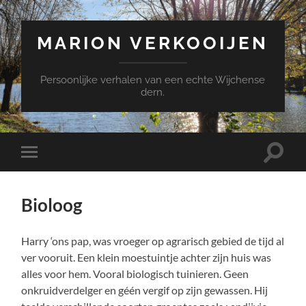
MARION VERKOOIJEN
Persoonlijke verhalen van een echte Wijchense
dern.
Toggle
Toggle
zoekve
mobiel
menu
Bioloog
Harry ‘ons pap, was vroeger op agrarisch gebied de tijd al
ver vooruit. Een klein moestuintje achter zijn huis was
alles voor hem. Vooral biologisch tuinieren. Geen
onkruidverdelger en géén vergif op zijn gewassen. Hij