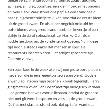
teelde verschillende soorten groentes zoals : andijvie,
spinazie, snijbiet, boontjes, een klein hoekje met piepers
en ‘veul slaoi’. Vaak stond ‘ons pap’ als een standbeeld
naar zijn groentetuintje te kijken, voordat de eerste kiem
uit de grond kwam. En als er per ongeluk onkruid bv :
boterbloem, weegbree, brandnetel, een kevertje of een
slakje in de sla of spinazie zat, zei Harry: ‘Och, doar
godde nie dood an, dé kunde gerust opéten, Nu in deze
tijd hoor je steeds vaker dat mensen in speciale
restaurants insecten eten. Het schijnt gezond te zijn.
Daarom zijn wij ………..
Een paar keer in de week aten wij een grote bord piepers
met slaoi, die in een regenton gewassen werd. ‘Godsie
alwer Slaoi,’ riepen mijn broer en ik vaak tegenlijk. Harry
ging meteen ‘over’Den Bosch’met zijn biologisch verhaal.
Hoe gezond het was voor je lichaam, omdat de groente
niet met gif werd bespoten en vers uit de grond kwam.
De fles met slasaus stond ook niet op tafel, want daar