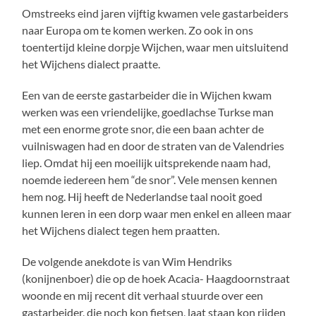
Omstreeks eind jaren vijftig kwamen vele gastarbeiders
naar Europa om te komen werken. Zo ook in ons
toentertijd kleine dorpje Wijchen, waar men uitsluitend
het Wijchens dialect praatte.
Een van de eerste gastarbeider die in Wijchen kwam
werken was een vriendelijke, goedlachse Turkse man
met een enorme grote snor, die een baan achter de
vuilniswagen had en door de straten van de Valendries
liep. Omdat hij een moeilijk uitsprekende naam had,
noemde iedereen hem “de snor”. Vele mensen kennen
hem nog. Hij heeft de Nederlandse taal nooit goed
kunnen leren in een dorp waar men enkel en alleen maar
het Wijchens dialect tegen hem praatten.
De volgende anekdote is van Wim Hendriks
(konijnenboer) die op de hoek Acacia- Haagdoornstraat
woonde en mij recent dit verhaal stuurde over een
gastarbeider, die noch kon fietsen, laat staan kon rijden