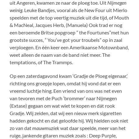
uit Angeren, kwamen ze naar de ploeg toe. Uit
Nijmegen
weinig
. Leuke Bandjes, vooral als de New Four uit Mierlo
speelden met de top veertig muziek uit die tijd, of Mouth
& MacNeal, Jacques Herb, (Manuela) Ook trad er nog
een beroemde Britse popgroep ” the Fourtunes”met hun
grootste succes, ” You’ve got your troubels” op in zaal
verploegen. En één keer een Amerikaanse Motownband,
weet alleen de naam van de band niet meer. The
temptations, of The Trammps.
Op een zaterdagavond kwam ‘Gradje de Ploeg eigenaar,’
richting ons groepje lopen, omdat hij vond dat er een
vreemd luchtje hing. Een vriend van ons was net even
van tevoren met de Puch ‘brommer’ naar Nijmegen
(Extase) gegaan om wat wiet te kopen en dát rook
Gradje. Wij zeiden, dat wij een nieuw merk sigaretten
hadden gekocht en dat geloofde hij. Wij hielden ook niet
zo van dat
mauwmuziek
wat daar speelde, meer van het
ruige, jankende gitaren muziek zoals : Deep Purple,