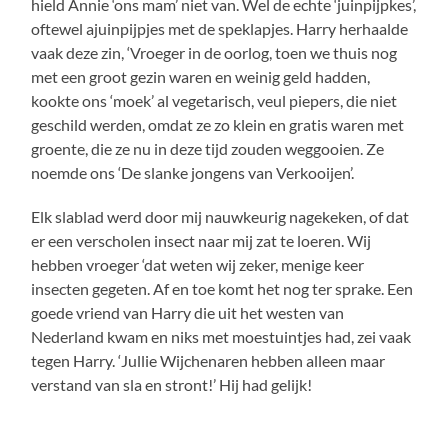
hield Annie ‘ons mam’ niet van. Wel de echte ‘juinpijpkes’,
oftewel ajuinpijpjes met de speklapjes. Harry herhaalde
vaak deze zin, ‘Vroeger in de oorlog, toen we thuis nog
met een groot gezin waren en weinig geld hadden,
kookte ons ‘moek’ al vegetarisch, veul piepers, die niet
geschild werden, omdat ze zo klein en gratis waren met
groente, die ze nu in deze tijd zouden weggooien. Ze
noemde ons ‘De slanke jongens van Verkooijen’.
Elk slablad werd door mij nauwkeurig nagekeken, of dat
er een verscholen insect naar mij zat te loeren. Wij
hebben vroeger ‘dat weten wij zeker, menige keer
insecten gegeten. Af en toe komt het nog ter sprake. Een
goede vriend van Harry die uit het westen van
Nederland kwam en niks met moestuintjes had, zei vaak
tegen Harry. ‘Jullie Wijchenaren hebben alleen maar
verstand van sla en stront!’ Hij had gelijk!