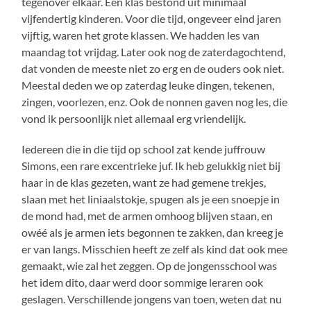
tegenover elkaar. Een klas bestond uit minimaal
vijfendertig kinderen. Voor die tijd, ongeveer eind jaren
vijftig, waren het grote klassen. We hadden les van
maandag tot vrijdag. Later ook nog de zaterdagochtend,
dat vonden de meeste niet zo erg en de ouders ook niet.
Meestal deden we op zaterdag leuke dingen, tekenen,
zingen, voorlezen, enz. Ook de nonnen gaven nog les, die
vond ik persoonlijk niet allemaal erg vriendelijk.
Iedereen die in die tijd op school zat kende juffrouw
Simons, een rare excentrieke juf. Ik heb gelukkig niet bij
haar in de klas gezeten, want ze had gemene trekjes,
slaan met het liniaalstokje, spugen als je een snoepje in
de mond had, met de armen omhoog blijven staan, en
owéé als je armen iets begonnen te zakken, dan kreeg je
er van langs. Misschien heeft ze zelf als kind dat ook mee
gemaakt, wie zal het zeggen. Op de jongensschool was
het idem dito, daar werd door sommige leraren ook
geslagen. Verschillende jongens van toen, weten dat nu