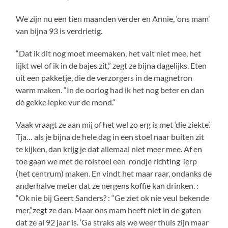
We zijn nu een tien maanden verder en Annie, ‘ons mam’
van bijna 93 is verdrietig.
“Dat ik dit nog moet meemaken, het valt niet mee, het
lijkt wel of ik in de bajes zit,” zegt ze bijna dagelijks. Eten
uit een pakketje, die de verzorgers in de magnetron
warm maken. “In de oorlog had ik het nog beter en dan
dè gekke lepke vur de mond.“
Vaak vraagt ze aan mij of het wel zo erg is met ‘die ziekte’.
Tja… als je bijna de hele dag in een stoel naar buiten zit
te kijken, dan krijg je dat allemaal niet meer mee. Af en
toe gaan we met de rolstoel een rondje richting Terp
(het centrum) maken. En vindt het maar raar, ondanks de
anderhalve meter dat ze nergens koffie kan drinken. :
“Ok nie bij Geert Sanders? : “Ge ziet ok nie veul bekende
mer,”zegt ze dan. Maar ons mam heeft niet in de gaten
dat ze al 92 jaar is. ‘Ga straks als we weer thuis zijn maar