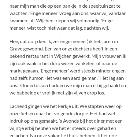
naar mijn man die op een bankje in de speeltuin zat te
wachten. ‘Enge meneer’ vroeg aan ons, waar wij vandaan
kwamen; uit Wijchen: riepen wij volmondig. ‘Enge
meneer’ wist toch niet waar dat lag, dachten wij.
Héé, dat dorp ken ik, zei ‘enge meneer,’ ik heb jaren in
Grave gewoond. Een van onze dochters heeft in een
bekend restaurant in Wijchen gewerkt. Mijn vrouw en ik
zijn ook vaak in het dorp wezen winkelen, of naar de
markt gegaan. ‘Enge meneer’ werd steeds minder eng en
had zelfs humor. Het was een aardige man. ‘’Het lag aan
ons.’’ Ondertussen hadden we mijn man erbij gehaald en
we babbelde er vrolijk met zijn vijven erop los.
Lachend gingen we het kerkje uit. We stapten weer op
onze fietsen naar het volgende dorpje. Het had wel
indruk op ons gemaakt. ‘s Avonds bij het diner met een
wijntje erbij hebben we het er steeds over gehad en
gelachen. Na onze vakantie thuis, hebben ik het nog