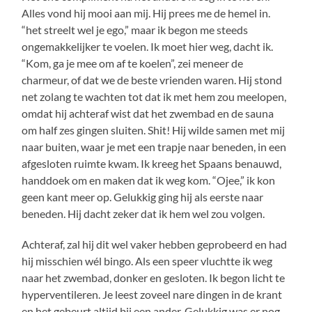
Alles vond hij mooi aan mij. Hij prees me de hemel in.
“het streelt wel je ego,” maar ik begon me steeds
ongemakkelijker te voelen. Ik moet hier weg, dacht ik.
“Kom, ga je mee om af te koelen”, zei meneer de
charmeur, of dat we de beste vrienden waren. Hij stond
net zolang te wachten tot dat ik met hem zou meelopen,
omdat hij achteraf wist dat het zwembad en de sauna
om half zes gingen sluiten. Shit! Hij wilde samen met mij
naar buiten, waar je met een trapje naar beneden, in een
afgesloten ruimte kwam. Ik kreeg het Spaans benauwd,
handdoek om en maken dat ik weg kom. “Ojee,” ik kon
geen kant meer op. Gelukkig ging hij als eerste naar
beneden. Hij dacht zeker dat ik hem wel zou volgen.
Achteraf, zal hij dit wel vaker hebben geprobeerd en had
hij misschien wél bingo. Als een speer vluchtte ik weg
naar het zwembad, donker en gesloten. Ik begon licht te
hyperventileren. Je leest zoveel nare dingen in de krant
en het gebeurt altijd bij een ander. Gelukkig was er nog