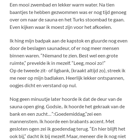
Een mooi zwembad en lekker warm water. Na tien
baantjes te hebben gezwommen was er nog tijd genoeg
over om naar de sauna en het Turks stoombad te gaan.
Even kijken waar ik moest zijn voor het afkoelen.
Ik hing mijn badpak aan de kapstok en gluurde nog even
door de beslagen saunadeur, of er nog meer mensen
binnen waren. “Niemand te zien. Best wel een grote
ruimte,” prevelde ik in mezelf. “Leeg, mooi zo!”
Op de tweede zit- of ligbank, (kraakt altijd zo), streek ik
me neer op mijn badlaken. Heerlijk lekker ontspannen,
oogjes dicht en verstand op nul.
Nog geen minuutje later hoorde ik dat de deur van de
sauna open ging. Godsie.. ik hoorde het gekraak van de
bank en een zucht…”:Goedemiddag,’’zei een
mannenstem. Ik hoorde een brabants accent. Met
gesloten ogen zei ik goedendag terug. “En hier blijft het
ook bij,” dacht ik bij mezelf. Maar, meneer die ik nog niet