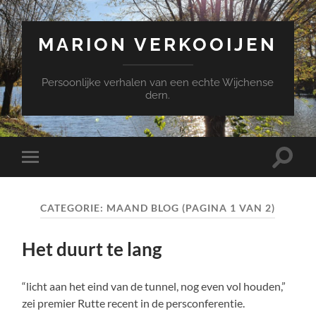
MARION VERKOOIJEN
Persoonlijke verhalen van een echte Wijchense
dern.
Toggle
Toggle
zoekve
mobiel
menu
CATEGORIE:
MAAND BLOG
(PAGINA 1 VAN 2)
Het duurt te lang
“licht aan het eind van de tunnel, nog even vol houden,”
zei premier Rutte recent in de persconferentie.