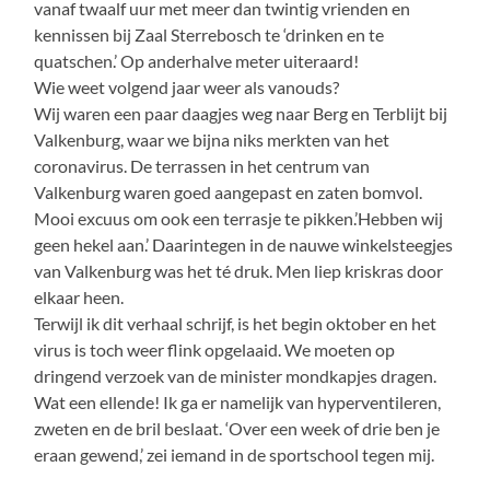
vanaf twaalf uur met meer dan twintig vrienden en
kennissen bij Zaal Sterrebosch te ‘drinken en te
quatschen.’ Op anderhalve meter uiteraard!
Wie weet volgend jaar weer als vanouds?
Wij waren een paar daagjes weg naar Berg en Terblijt bij
Valkenburg, waar we bijna niks merkten van het
coronavirus. De terrassen in het centrum van
Valkenburg waren goed aangepast en zaten bomvol.
Mooi excuus om ook een terrasje te pikken.’Hebben wij
geen hekel aan.’ Daarintegen in de nauwe winkelsteegjes
van Valkenburg was het té druk. Men liep kriskras door
elkaar heen.
Terwijl ik dit verhaal schrijf, is het begin oktober en het
virus is toch weer flink opgelaaid. We moeten op
dringend verzoek van de minister mondkapjes dragen.
Wat een ellende! Ik ga er namelijk van hyperventileren,
zweten en de bril beslaat. ‘Over een week of drie ben je
eraan gewend,’ zei iemand in de sportschool tegen mij.