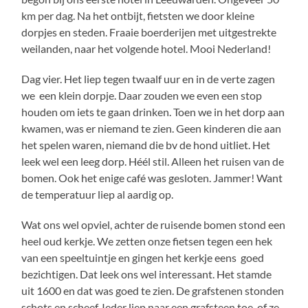
km per dag. Na het ontbijt, fietsten we door kleine
dorpjes en steden. Fraaie boerderijen met uitgestrekte
weilanden, naar het volgende hotel. Mooi Nederland!
Dag vier. Het liep tegen twaalf uur en in de verte zagen
we een klein dorpje. Daar zouden we even een stop
houden om iets te gaan drinken. Toen we in het dorp aan
kwamen, was er niemand te zien. Geen kinderen die aan
het spelen waren, niemand die bv de hond uitliet. Het
leek wel een leeg dorp. Héél stil. Alleen het ruisen van de
bomen. Ook het enige café was gesloten. Jammer! Want
de temperatuur liep al aardig op.
Wat ons wel opviel, achter de ruisende bomen stond een
heel oud kerkje. We zetten onze fietsen tegen een hek
van een speeltuintje en gingen het kerkje eens goed
bezichtigen. Dat leek ons wel interessant. Het stamde
uit 1600 en dat was goed te zien. De grafstenen stonden
schots en scheef. Ieder liep naar een grafsteen toe, of ze