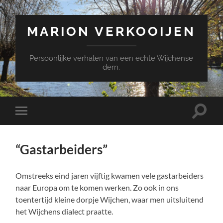
MARION VERKOOIJEN
Persoonlijke verhalen van een echte Wijchense
dern.
Toggle
Toggle
zoekve
mobiel
menu
“Gastarbeiders”
Omstreeks eind jaren vijftig kwamen vele gastarbeiders
naar Europa om te komen werken. Zo ook in ons
toentertijd kleine dorpje Wijchen, waar men uitsluitend
het Wijchens dialect praatte.