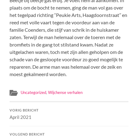
Beetje bij beetje gas erbij. Je voelt hem al aankomen. In
plaats om de bocht te nemen, ging de man vol gas over
het tegelpad richting ‘’Peukie Arts, Haagdoornstraat’’ en
reed met volle vaart tegen de voordeur aan van de
familie Coenders, die stijf van schrik in de huiskamer
zaten. Terwijl de man helemaal over de toeren met de
bromfiets in de gang tot stilstand kwam. Nadat ze
uitgelachen waren, toch met zijn allen geholpen om de
schade van de gesloopte voordeur zo goed mogelijk te
repareren. De arme man was helemaal over de zeik en
moest gekalmeerd worden.
Uncategorized
,
Wijchense verhalen
VORIG BERICHT
April 2021
VOLGEND BERICHT