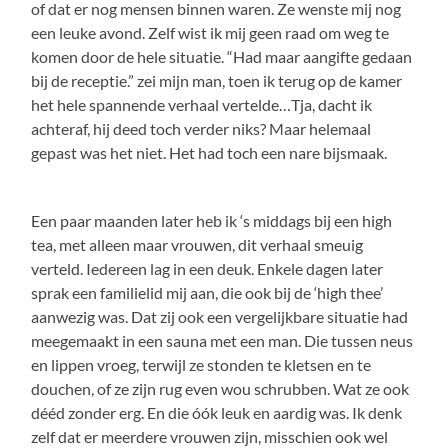
of dat er nog mensen binnen waren. Ze wenste mij nog
een leuke avond. Zelf wist ik mij geen raad om weg te
komen door de hele situatie. “Had maar aangifte gedaan
bij de receptie.” zei mijn man, toen ik terug op de kamer
het hele spannende verhaal vertelde…Tja, dacht ik
achteraf, hij deed toch verder niks? Maar helemaal
gepast was het niet. Het had toch een nare bijsmaak.
Een paar maanden later heb ik ‘s middags bij een high
tea, met alleen maar vrouwen, dit verhaal smeuig
verteld. Iedereen lag in een deuk. Enkele dagen later
sprak een familielid mij aan, die ook bij de ‘high thee’
aanwezig was. Dat zij ook een vergelijkbare situatie had
meegemaakt in een sauna met een man. Die tussen neus
en lippen vroeg, terwijl ze stonden te kletsen en te
douchen, of ze zijn rug even wou schrubben. Wat ze ook
dééd zonder erg. En die óók leuk en aardig was. Ik denk
zelf dat er meerdere vrouwen zijn, misschien ook wel