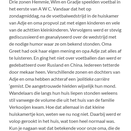
Drie zonen Hemmie, Wim en Gradje speelden voetbal in
het eerste van A W C. Vandaar dat het op
zondagmiddag, na de voetbalwedstrijd in de huiskamer
van Adje en oma propvol zat met eigen kinderen en vele
van de achttien kleinkinderen. Vervolgens werd er stevig
gediscussieerd en geanalyseerd over de wedstrijd met
de nodige humor waar ze om bekend stonden. Oma
Greet had ook haar eigen mening en opa Adje zat alles af
te luisteren. En ging het niet over voetballen dan werd er
gedebatteerd over Rusland en China. Iedereen tetterde
door mekaar heen. Verschillende zonen en dochters van
Adje en oma hebben achteraf een
‘politieke carrière
‘gemist. De aangetrouwde hielden wijselijk hun mond.
Wandelaars die langs hun huis liepen stonden weleens
stil vanwege de volume die uit het huis van de familie
Verkooijen kwam. Hoe dat allemaal in dat kleine
huiskamertje kon, weten we nu nog niet. Daarbij werd er
volop gerookt in het huis, wat toen heel normaal was.
Kun je nagaan wat dat betekende voor onze oma, die de