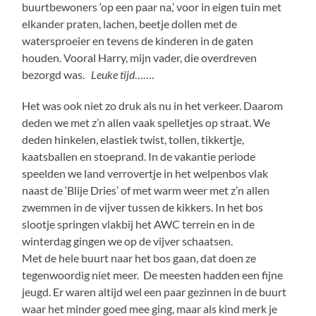
buurtbewoners ‘op een paar na,’ voor in eigen tuin met
elkander praten, lachen, beetje dollen met de
watersproeier en tevens de kinderen in de gaten
houden. Vooral Harry, mijn vader, die overdreven
bezorgd was.
Leuke tijd
…….
Het was ook niet zo druk als nu in het verkeer. Daarom
deden we met z’n allen vaak spelletjes op straat. We
deden hinkelen, elastiek twist, tollen, tikkertje,
kaatsballen en stoeprand. In de vakantie periode
speelden we land verrovertje in het welpenbos vlak
naast de ‘Blije Dries’ of met warm weer met z’n allen
zwemmen in de vijver tussen de kikkers. In het bos
slootje springen vlakbij het AWC terrein en in de
winterdag gingen we op de vijver schaatsen.
Met de hele buurt naar het bos gaan, dat doen ze
tegenwoordig niet meer. De meesten hadden een fijne
jeugd. Er waren altijd wel een paar gezinnen in de buurt
waar het minder goed mee ging, maar als kind merk je