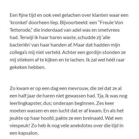
Een fijne tijd en ook veel gelachen over klanten waar een
‘kronkel’ doorheen liep. Bijvoorbeeld: een “Freule Von
Tetterode,” die inderdaad van adel was en smetvrees
had. Terwijl ik haar haren waste, schudde zij ‘alle
bacteriën’ van haar handen af. Maar dat hadden mijn
collega’s mij niet verteld. Achter een gordijn stonden ze
mij stiekem af te kijken en te lachen. Ik zal wel héél raar
gekeken hebben.
Zo kwam er op een dag een mevrouw, die zei dat ze al
een half jaar de haren niet gewassen had. Tja, ik was nog
leerlingkapster, dus; onderaan beginnen. Zes keer
moeten wassen en een lucht dat er af kwam. En als het
jeukte op haar hoofd, pakte ze een breinaald. Wat een
viespeuk! Zo heb ik nog vele anekdotes over die tijd in
een kapsalon.