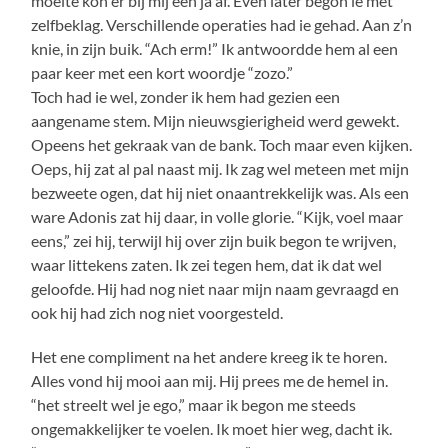
moeite kon er bij mij een ja af. Even later begon ie met
zelfbeklag. Verschillende operaties had ie gehad. Aan z’n
knie, in zijn buik. “Ach erm!” Ik antwoordde hem al een
paar keer met een kort woordje “zozo.”
Toch had ie wel, zonder ik hem had gezien een
aangename stem. Mijn nieuwsgierigheid werd gewekt.
Opeens het gekraak van de bank. Toch maar even kijken.
Oeps, hij zat al pal naast mij. Ik zag wel meteen met mijn
bezweete ogen, dat hij niet onaantrekkelijk was. Als een
ware Adonis zat hij daar, in volle glorie. “Kijk, voel maar
eens,” zei hij, terwijl hij over zijn buik begon te wrijven,
waar littekens zaten. Ik zei tegen hem, dat ik dat wel
geloofde. Hij had nog niet naar mijn naam gevraagd en
ook hij had zich nog niet voorgesteld.
Het ene compliment na het andere kreeg ik te horen.
Alles vond hij mooi aan mij. Hij prees me de hemel in.
“het streelt wel je ego,” maar ik begon me steeds
ongemakkelijker te voelen. Ik moet hier weg, dacht ik.