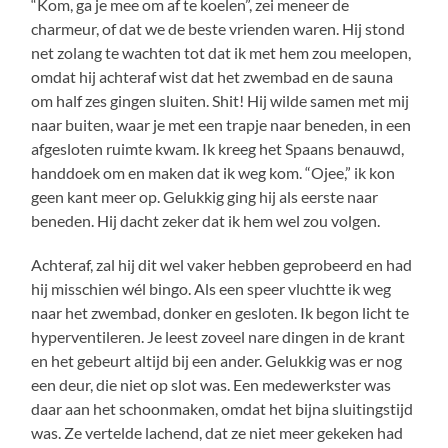
“Kom, ga je mee om af te koelen”, zei meneer de
charmeur, of dat we de beste vrienden waren. Hij stond
net zolang te wachten tot dat ik met hem zou meelopen,
omdat hij achteraf wist dat het zwembad en de sauna
om half zes gingen sluiten. Shit! Hij wilde samen met mij
naar buiten, waar je met een trapje naar beneden, in een
afgesloten ruimte kwam. Ik kreeg het Spaans benauwd,
handdoek om en maken dat ik weg kom. “Ojee,” ik kon
geen kant meer op. Gelukkig ging hij als eerste naar
beneden. Hij dacht zeker dat ik hem wel zou volgen.
Achteraf, zal hij dit wel vaker hebben geprobeerd en had
hij misschien wél bingo. Als een speer vluchtte ik weg
naar het zwembad, donker en gesloten. Ik begon licht te
hyperventileren. Je leest zoveel nare dingen in de krant
en het gebeurt altijd bij een ander. Gelukkig was er nog
een deur, die niet op slot was. Een medewerkster was
daar aan het schoonmaken, omdat het bijna sluitingstijd
was. Ze vertelde lachend, dat ze niet meer gekeken had