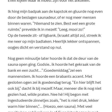
Even kijken waar ik moest zijn voor het afkoelen.
Ik hing mijn badpak aan de kapstok en gluurde nog even
door de beslagen saunadeur, of er nog meer mensen
binnen waren. “Niemand te zien. Best wel een grote
ruimte,” prevelde ik in mezelf. “Leeg, mooi zo!”
Op de tweede zit- of ligbank, (kraakt altijd zo), streek ik
me neer op mijn badlaken. Heerlijk lekker ontspannen,
oogjes dicht en verstand op nul.
Nog geen minuutje later hoorde ik dat de deur van de
sauna open ging. Godsie.. ik hoorde het gekraak van de
bank en een zucht…”:Goedemiddag,’’zei een
mannenstem. Ik hoorde een brabants accent. Met
gesloten ogen zei ik goedendag terug. “En hier blijft het
ook bij,” dacht ik bij mezelf. Maar, meneer die ik nog niet
gezien had, wilde praten. Nee hè! Hij begon met
ingestudeerde zinnetjes zoals, “het is niet druk, lekker
warm hier binnen,”… (Hoezo, een sauna). Met veel