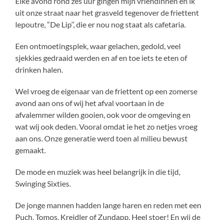
Elke avond rond zes uur gingen mijn vriendinnen en ik
uit onze straat naar het grasveld tegenover de friettent
lepoutre, “De Lip’’, die er nou nog staat als cafetaria.
Een ontmoetingsplek, waar gelachen, gedold, veel
sjekkies gedraaid werden en af en toe iets te eten of
drinken halen.
Wel vroeg de eigenaar van de friettent op een zomerse
avond aan ons of wij het afval voortaan in de
afvalemmer wilden gooien, ook voor de omgeving en
wat wij ook deden. Vooral omdat ie het zo netjes vroeg
aan ons. Onze generatie werd toen al milieu bewust
gemaakt.
De mode en muziek was heel belangrijk in die tijd,
Swinging Sixties.
De jonge mannen hadden lange haren en reden met een
Puch, Tomos, Kreidler of Zundapp. Heel stoer! En wij de