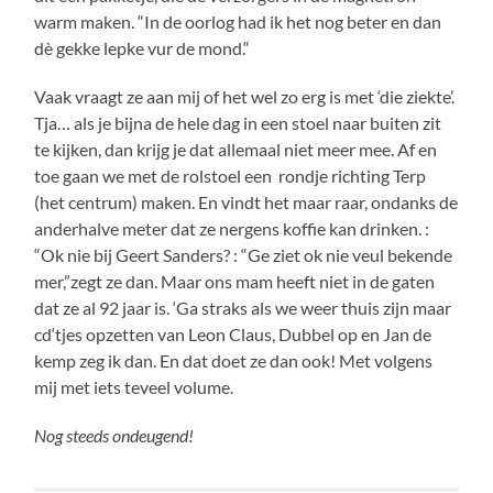
warm maken. “In de oorlog had ik het nog beter en dan
dè gekke lepke vur de mond.“
Vaak vraagt ze aan mij of het wel zo erg is met ‘die ziekte’.
Tja… als je bijna de hele dag in een stoel naar buiten zit
te kijken, dan krijg je dat allemaal niet meer mee. Af en
toe gaan we met de rolstoel een rondje richting Terp
(het centrum) maken. En vindt het maar raar, ondanks de
anderhalve meter dat ze nergens koffie kan drinken. :
“Ok nie bij Geert Sanders? : “Ge ziet ok nie veul bekende
mer,”zegt ze dan. Maar ons mam heeft niet in de gaten
dat ze al 92 jaar is. ‘Ga straks als we weer thuis zijn maar
cd‘tjes opzetten van Leon Claus, Dubbel op en Jan de
kemp zeg ik dan. En dat doet ze dan ook! Met volgens
mij met iets teveel volume.
Nog steeds ondeugend!