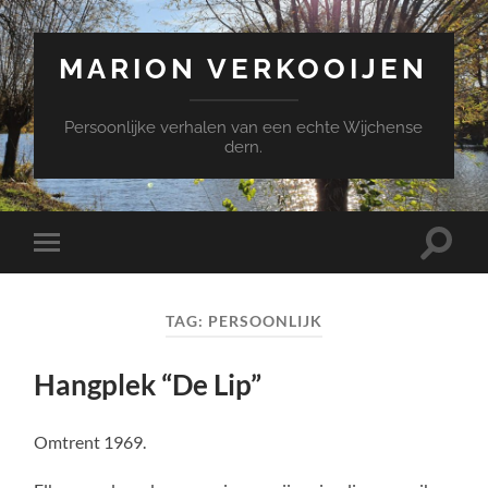
MARION VERKOOIJEN
Persoonlijke verhalen van een echte Wijchense
dern.
Toggle
Toggle
zoekve
mobiel
menu
TAG:
PERSOONLIJK
Hangplek “De Lip”
Omtrent 1969.