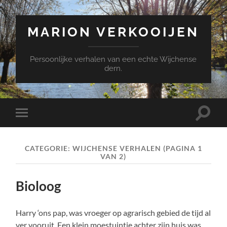
MARION VERKOOIJEN
Persoonlijke verhalen van een echte Wijchense
dern.
Toggle
Toggle
zoekve
mobiel
menu
CATEGORIE:
WIJCHENSE VERHALEN
(PAGINA 1
VAN 2)
Bioloog
Harry ‘ons pap, was vroeger op agrarisch gebied de tijd al
ver vooruit. Een klein moestuintje achter zijn huis was