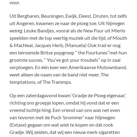
voor.
Uit Bergharen, Beuningen, Ewijk, Deest, Druten, tot zelfs
uit Angeren, kwamen ze naar de ploeg toe. Uit
Nijmegen
weinig
. Leuke Bandjes, vooral als de New Four uit Mierlo
speelden met de top veertig muziek uit die tijd, of Mouth
& MacNeal, Jacques Herb, (Manuela) Ook trad er nog
een beroemde Britse popgroep ” the Fourtunes”met hun
grootste succes, ” You’ve got your troubels” op in zaal
verploegen. En één keer een Amerikaanse Motownband,
weet alleen de naam van de band niet meer. The
temptations, of The Trammps.
Op een zaterdagavond kwam ‘Gradje de Ploeg eigenaar,’
richting ons groepje lopen, omdat hij vond dat er een
vreemd luchtje hing. Een vriend van ons was net even
van tevoren met de Puch ‘brommer’ naar Nijmegen
(Extase) gegaan om wat wiet te kopen en dát rook
Gradje. Wij zeiden, dat wij een nieuw merk sigaretten