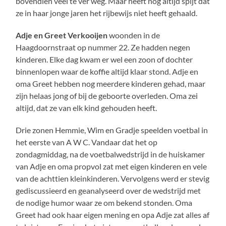
bovendien veel te ver weg. Maar heeft nog altijd spijt dat
ze in haar jonge jaren het rijbewijs niet heeft gehaald.
Adje en Greet Verkooijen
woonden in de
Haagdoornstraat op nummer 22. Ze hadden negen
kinderen. Elke dag kwam er wel een zoon of dochter
binnenlopen waar de koffie altijd klaar stond. Adje en
oma Greet hebben nog meerdere kinderen gehad, maar
zijn helaas jong of bij de geboorte overleden. Oma zei
altijd, dat ze van elk kind gehouden heeft.
Drie zonen Hemmie, Wim en Gradje speelden voetbal in
het eerste van A W C. Vandaar dat het op
zondagmiddag, na de voetbalwedstrijd in de huiskamer
van Adje en oma propvol zat met eigen kinderen en vele
van de achttien kleinkinderen. Vervolgens werd er stevig
gediscussieerd en geanalyseerd over de wedstrijd met
de nodige humor waar ze om bekend stonden. Oma
Greet had ook haar eigen mening en opa Adje zat alles af