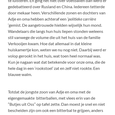
te luisteren. En ging het niet over voetballen dan werd er
gedebatteerd over Rusland en China. Iedereen tetterde
door mekaar heen. Verschillende zonen en dochters van
Adje en oma hebben achteraf een
‘politieke carrière
‘gemist. De aangetrouwde hielden wijselijk hun mond.
Wandelaars die langs hun huis liepen stonden weleens
stil vanwege de volume die uit het huis van de familie
Verkooijen kwam. Hoe dat allemaal in dat kleine
huiskamertje kon, weten we nu nog niet. Daarbij werd er
volop gerookt in het huis, wat toen heel normaal was.
Kun je nagaan wat dat betekende voor onze oma, die de
hele dag in een ‘rookstoel’ zat en zelf niet rookte. Een
blauwe walm.
Totdat de jongste zoon van Adje en oma met de
eigengemaakte bitterballen, met vlees erin van de
“Butjes uit Oss” op tafel zette. Dan moest je snel en niet
bescheiden zijn om ook een bitterbal te grijpen, anders