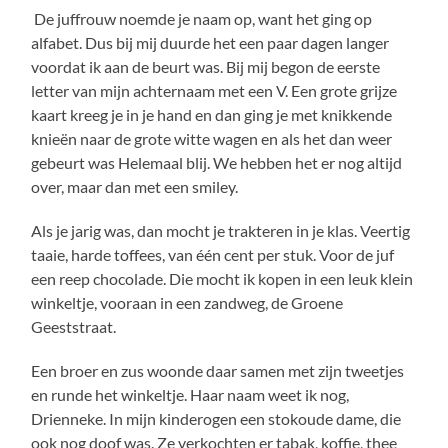
De juffrouw noemde je naam op, want het ging op
alfabet. Dus bij mij duurde het een paar dagen langer
voordat ik aan de beurt was. Bij mij begon de eerste
letter van mijn achternaam met een V. Een grote grijze
kaart kreeg je in je hand en dan ging je met knikkende
knieën naar de grote witte wagen en als het dan weer
gebeurt was Helemaal blij. We hebben het er nog altijd
over, maar dan met een smiley.
Als je jarig was, dan mocht je trakteren in je klas. Veertig
taaie, harde toffees, van één cent per stuk. Voor de juf
een reep chocolade. Die mocht ik kopen in een leuk klein
winkeltje, vooraan in een zandweg, de Groene
Geeststraat.
Een broer en zus woonde daar samen met zijn tweetjes
en runde het winkeltje. Haar naam weet ik nog,
Drienneke. In mijn kinderogen een stokoude dame, die
ook nog doof was. Ze verkochten er tabak, koffie, thee