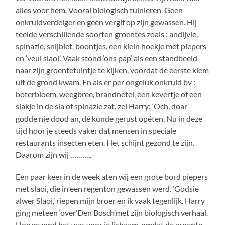
alles voor hem. Vooral biologisch tuinieren. Geen
onkruidverdelger en géén vergif op zijn gewassen. Hij
teelde verschillende soorten groentes zoals : andijvie,
spinazie, snijbiet, boontjes, een klein hoekje met piepers
en ‘veul slaoi’. Vaak stond ‘ons pap’ als een standbeeld
naar zijn groentetuintje te kijken, voordat de eerste kiem
uit de grond kwam. En als er per ongeluk onkruid bv :
boterbloem, weegbree, brandnetel, een kevertje of een
slakje in de sla of spinazie zat, zei Harry: ‘Och, doar
godde nie dood an, dé kunde gerust opéten, Nu in deze
tijd hoor je steeds vaker dat mensen in speciale
restaurants insecten eten. Het schijnt gezond te zijn.
Daarom zijn wij ………..
Een paar keer in de week aten wij een grote bord piepers
met slaoi, die in een regenton gewassen werd. ‘Godsie
alwer Slaoi,’ riepen mijn broer en ik vaak tegenlijk. Harry
ging meteen ‘over’Den Bosch’met zijn biologisch verhaal.
Hoe gezond het was voor je lichaam, omdat de groente