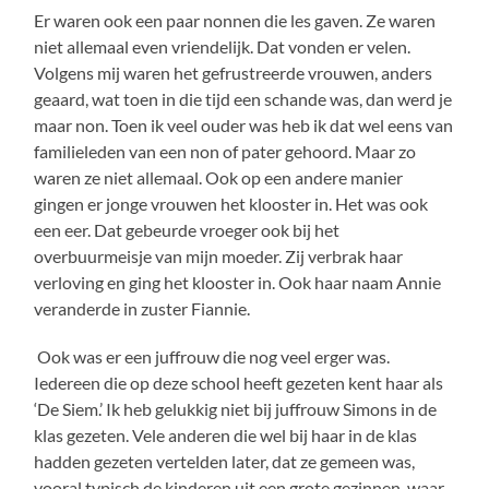
Er waren ook een paar nonnen die les gaven. Ze waren
niet allemaal even vriendelijk. Dat vonden er velen.
Volgens mij waren het gefrustreerde vrouwen, anders
geaard, wat toen in die tijd een schande was, dan werd je
maar non. Toen ik veel ouder was heb ik dat wel eens van
familieleden van een non of pater gehoord. Maar zo
waren ze niet allemaal. Ook op een andere manier
gingen er jonge vrouwen het klooster in. Het was ook
een eer. Dat gebeurde vroeger ook bij het
overbuurmeisje van mijn moeder. Zij verbrak haar
verloving en ging het klooster in. Ook haar naam Annie
veranderde in zuster Fiannie.
Ook was er een juffrouw die nog veel erger was.
Iedereen die op deze school heeft gezeten kent haar als
‘De Siem.’ Ik heb gelukkig niet bij juffrouw Simons in de
klas gezeten. Vele anderen die wel bij haar in de klas
hadden gezeten vertelden later, dat ze gemeen was,
vooral typisch de kinderen uit een grote gezinnen, waar