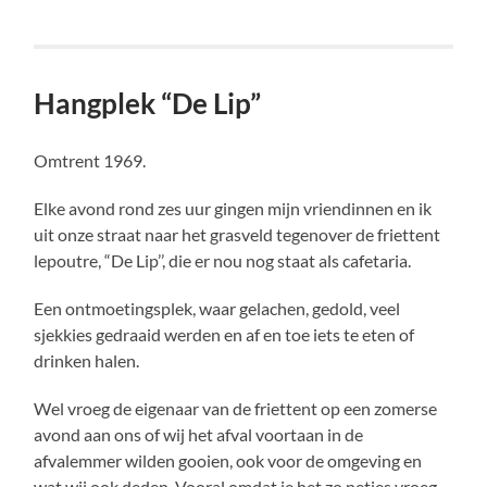
Hangplek “De Lip”
Omtrent 1969.
Elke avond rond zes uur gingen mijn vriendinnen en ik
uit onze straat naar het grasveld tegenover de friettent
lepoutre, “De Lip’’, die er nou nog staat als cafetaria.
Een ontmoetingsplek, waar gelachen, gedold, veel
sjekkies gedraaid werden en af en toe iets te eten of
drinken halen.
Wel vroeg de eigenaar van de friettent op een zomerse
avond aan ons of wij het afval voortaan in de
afvalemmer wilden gooien, ook voor de omgeving en
wat wij ook deden. Vooral omdat ie het zo netjes vroeg