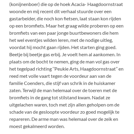
(konijnenboer) die op de hoek Acacia- Haagdoornstraat
woonde en mij recent dit verhaal stuurde over een
gastarbeider, die noch kon fietsen, laat staan kon rijden
op een bromfiets. Maar het graag wilde proberen op een
bromfiets van een paar jonge buurtbewoners die hem
het wel eventjes wilden leren, met de nodige uitleg,
voordat hij mocht gaan rijden. Het starten ging goed.
Beetje bij beetje gas erbij. Je voelt hem al aankomen. In
plaats om de bocht te nemen, ging de man vol gas over
het tegelpad richting ‘’Peukie Arts, Haagdoornstraat’’ en
reed met volle vaart tegen de voordeur aan van de
familie Coenders, die stijf van schrik in de huiskamer
zaten. Terwijl de man helemaal over de toeren met de
bromfiets in de gang tot stilstand kwam. Nadat ze
uitgelachen waren, toch met zijn allen geholpen om de
schade van de gesloopte voordeur zo goed mogelijk te
repareren. De arme man was helemaal over de zeik en
moest gekalmeerd worden.