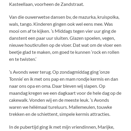
Kasteellaan, voorheen de Zandstraat.
Van die ouwerwetse dansen bv, de mazurka, kruispolka,
wals, tango. Kinderen gingen ook wel eens mee. Was
mooi om af te kijken. ’s Middags tegen vier uur ging de
danstent een paar uur sluiten. Glazen spoelen, vegen,
nieuwe houtkrullen op de vloer. Dat wat om de vloer een
beetje glad te maken, om goed te kunnen ‘rock en rollen
en te twisten.’
’s Avonds weer terug. Op zondagmiddag ging ‘onze
Tonnie’ en ik met ons pap en mam rondje kermis en dan
naar ons opa en oma. Daar bleven wij slapen. Op
maandag kregen we een dagkaart voor de hele dag op de
cakewalk. Vonden wij en de meeste leuk. ’s Avonds
waren we hélémaal tureluurs. Mallemeulen, touwke
trekken en de schiettent, simpele kermis attracties.
In de pubertijd ging ik met mijn vriendinnen, Marijke,