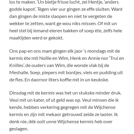
los te maken. ‘Un bietje frisse lucht, zei Hentje, ‘anders
godde kapot’. Tègen vier uur gingen ze effe sluiten. Want
dan gingen de miste slaopen en niet te vergeten de
wekker te zetten, want ge wou niks missen. Of mit un
heel stel bij iemand eieren bakken of soep ète, zelfs hele
maaltijden werd er gekokt.
Ons pap en ons mam gingen elk jaor ‘s mondags mit de
kermis ète mit Nollie en Wim, Henk en Annie nor ‘Trui en
Knilles’, de ouders van Wim, die wonde vlak bij de
Meshalle. Soep, piepers mit bontjes, vleis en pudding uit
de fles. En daornor liters koffie mit in un keukske.
Dinsdag mit de kermis was het un stukske minder druk.
Veul mit un kater, of ut geld was op. Veul minsen die ik
kende, hebben verkering gegregen mit de Wijchense
kermis en zijn mit mekaor getrouwd zeide ze laoter. Ik
denk nie, dèk ooit unne Wijchense kermis heb over
geslagen.