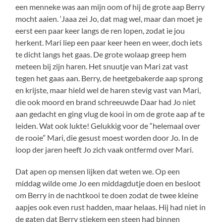
een menneke was aan mijn oom of hij de grote aap Berry
mocht aaien. ‘Jaaa zei Jo, dat mag wel, maar dan moet je
eerst een paar keer langs de ren lopen, zodat ie jou
herkent. Mari liep een paar keer heen en weer, doch iets
te dicht langs het gaas. De grote wolaap greep hem
meteen bij zijn haren. Het snuutje van Mari zat vast
tegen het gaas aan. Berry, de heetgebakerde aap sprong
en krijste, maar hield wel de haren stevig vast van Mari,
die ook moord en brand schreeuwde Daar had Jo niet
aan gedacht en ging vlug de kooi in om de grote aap af te
leiden. Wat ook lukte! Gelukkig voor de “helemaal over
de rooie” Mari, die gesust moest worden door Jo. In de
loop der jaren heeft Jo zich vaak ontfermd over Mari.
Dat apen op mensen lijken dat weten we. Op een
middag wilde ome Jo een middagdutje doen en besloot
om Berry in de nachtkooi te doen zodat de twee kleine
aapjes ook even rust hadden, maar helaas. Hij had niet in
de gaten dat Berry stiekem een steen had binnen