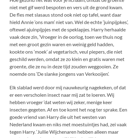
niet met gif werd bespoten en vers uit de grond kwam.
De fles met slasaus stond ook niet op tafel, want daar
hield Annie ‘ons mam’ niet van. Wel de echte ‘juinpijpkes’,
oftewel ajuinpijpjes met de speklapjes. Harry herhaalde
vaak deze zin, ‘Vroeger in de oorlog, toen we thuis nog
met een groot gezin waren en weinig geld hadden,
kookte ons ‘moek’ al vegetarisch, veul piepers, die niet
geschild werden, omdat ze zo klein en gratis waren met
groente, die ze nu in deze tijd zouden weggooien. Ze
noemde ons ‘De slanke jongens van Verkooijen’.
Elk slablad werd door mij nauwkeurig nagekeken, of dat
er een verscholen insect naar mij zat te loeren. Wij
hebben vroeger ‘dat weten wij zeker, menige keer
insecten gegeten. Af en toe komt het nog ter sprake. Een
goede vriend van Harry die uit het westen van
Nederland kwam en niks met moestuintjes had, zei vaak
tegen Harry. ‘Jullie Wijchenaren hebben alleen maar