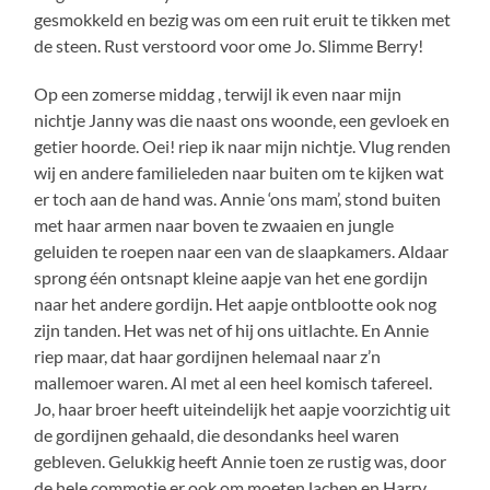
gesmokkeld en bezig was om een ruit eruit te tikken met
de steen. Rust verstoord voor ome Jo. Slimme Berry!
Op een zomerse middag , terwijl ik even naar mijn
nichtje Janny was die naast ons woonde, een gevloek en
getier hoorde. Oei! riep ik naar mijn nichtje. Vlug renden
wij en andere familieleden naar buiten om te kijken wat
er toch aan de hand was. Annie ‘ons mam’, stond buiten
met haar armen naar boven te zwaaien en jungle
geluiden te roepen naar een van de slaapkamers. Aldaar
sprong één ontsnapt kleine aapje van het ene gordijn
naar het andere gordijn. Het aapje ontblootte ook nog
zijn tanden. Het was net of hij ons uitlachte. En Annie
riep maar, dat haar gordijnen helemaal naar z’n
mallemoer waren. Al met al een heel komisch tafereel.
Jo, haar broer heeft uiteindelijk het aapje voorzichtig uit
de gordijnen gehaald, die desondanks heel waren
gebleven. Gelukkig heeft Annie toen ze rustig was, door
de hele commotie er ook om moeten lachen en Harry