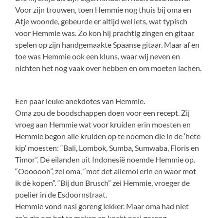
Voor zijn trouwen, toen Hemmie nog thuis bij oma en
Atje woonde, gebeurde er altijd wel iets, wat typisch
voor Hemmie was. Zo kon hij prachtig zingen en gitaar
spelen op zijn handgemaakte Spaanse gitaar. Maar af en
toe was Hemmie ook een kluns, waar wij neven en
nichten het nog vaak over hebben en om moeten lachen.
Een paar leuke anekdotes van Hemmie.
Oma zou de boodschappen doen voor een recept. Zij
vroeg aan Hemmie wat voor kruiden erin moesten en
Hemmie begon alle kruiden op te noemen die in de ‘hete
kip’ moesten: “Bali, Lombok, Sumba, Sumwaba, Floris en
Timor”. De eilanden uit Indonesië noemde Hemmie op.
“Ooooooh”, zei oma, “mot det allemol erin en waor mot
ik dè kopen”. “Bij dun Brusch” zei Hemmie, vroeger de
poelier in de Esdoornstraat.
Hemmie vond nasi goreng lekker. Maar oma had niet
zo’n zin om het te maken en kocht nasi goreng