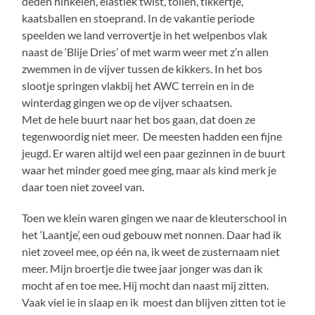
deden hinkelen, elastiek twist, tollen, tikkertje,
kaatsballen en stoeprand. In de vakantie periode
speelden we land verrovertje in het welpenbos vlak
naast de ‘Blije Dries’ of met warm weer met z’n allen
zwemmen in de vijver tussen de kikkers. In het bos
slootje springen vlakbij het AWC terrein en in de
winterdag gingen we op de vijver schaatsen.
Met de hele buurt naar het bos gaan, dat doen ze
tegenwoordig niet meer. De meesten hadden een fijne
jeugd. Er waren altijd wel een paar gezinnen in de buurt
waar het minder goed mee ging, maar als kind merk je
daar toen niet zoveel van.
Toen we klein waren gingen we naar de kleuterschool in
het ‘Laantje’, een oud gebouw met nonnen. Daar had ik
niet zoveel mee, op één na, ik weet de zusternaam niet
meer. Mijn broertje die twee jaar jonger was dan ik
mocht af en toe mee. Hij mocht dan naast mij zitten.
Vaak viel ie in slaap en ik moest dan blijven zitten tot ie