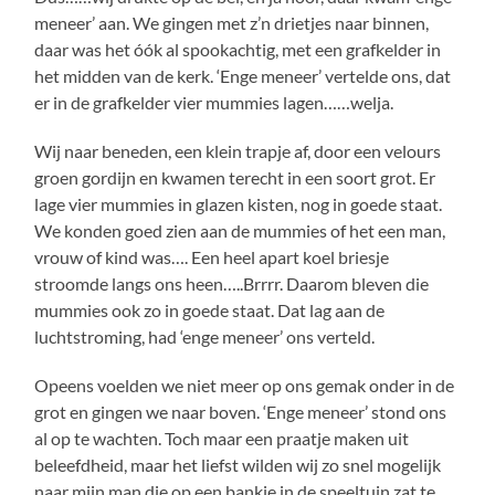
meneer’ aan. We gingen met z’n drietjes naar binnen,
daar was het óók al spookachtig, met een grafkelder in
het midden van de kerk. ‘Enge meneer’ vertelde ons, dat
er in de grafkelder vier mummies lagen……welja.
Wij naar beneden, een klein trapje af, door een velours
groen gordijn en kwamen terecht in een soort grot. Er
lage vier mummies in glazen kisten, nog in goede staat.
We konden goed zien aan de mummies of het een man,
vrouw of kind was…. Een heel apart koel briesje
stroomde langs ons heen…..Brrrr. Daarom bleven die
mummies ook zo in goede staat. Dat lag aan de
luchtstroming, had ‘enge meneer’ ons verteld.
Opeens voelden we niet meer op ons gemak onder in de
grot en gingen we naar boven. ‘Enge meneer’ stond ons
al op te wachten. Toch maar een praatje maken uit
beleefdheid, maar het liefst wilden wij zo snel mogelijk
naar mijn man die op een bankje in de speeltuin zat te