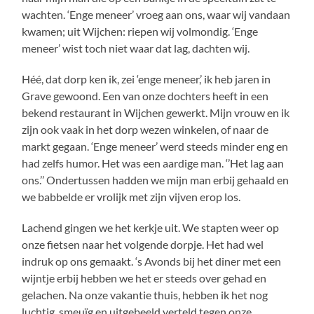
wachten. ‘Enge meneer’ vroeg aan ons, waar wij vandaan
kwamen; uit Wijchen: riepen wij volmondig. ‘Enge
meneer’ wist toch niet waar dat lag, dachten wij.
Héé, dat dorp ken ik, zei ‘enge meneer,’ ik heb jaren in
Grave gewoond. Een van onze dochters heeft in een
bekend restaurant in Wijchen gewerkt. Mijn vrouw en ik
zijn ook vaak in het dorp wezen winkelen, of naar de
markt gegaan. ‘Enge meneer’ werd steeds minder eng en
had zelfs humor. Het was een aardige man. ‘’Het lag aan
ons.’’ Ondertussen hadden we mijn man erbij gehaald en
we babbelde er vrolijk met zijn vijven erop los.
Lachend gingen we het kerkje uit. We stapten weer op
onze fietsen naar het volgende dorpje. Het had wel
indruk op ons gemaakt. ‘s Avonds bij het diner met een
wijntje erbij hebben we het er steeds over gehad en
gelachen. Na onze vakantie thuis, hebben ik het nog
luchtig, smeuïg en uitgebeeld verteld tegen onze