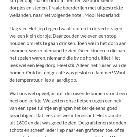
km per dag. Na het ontbijt, fietsten we door kleine
dorpjes en steden. Fraaie boerderijen met uitgestrekte
weilanden, naar het volgende hotel. Mooi Nederland!
Dag vier. Het liep tegen twaalf uur en in de verte zagen
we een klein dorpje. Daar zouden we even een stop
houden om iets te gaan drinken. Toen we in het dorp aan
kwamen, was er niemand te zien. Geen kinderen die aan
het spelen waren, niemand die bv de hond uitliet. Het
leek wel een leeg dorp. Héél stil. Alleen het ruisen van de
bomen. Ook het enige café was gesloten. Jammer! Want
de temperatuur liep al aardig op.
Wat ons wel opviel, achter de ruisende bomen stond een
heel oud kerkje. We zetten onze fietsen tegen een hek
van een speeltuintje en gingen het kerkje eens goed
bezichtigen. Dat leek ons wel interessant. Het stamde
uit 1600 en dat was goed te zien. De grafstenen stonden
schots en scheef. Ieder liep naar een grafsteen toe, of ze