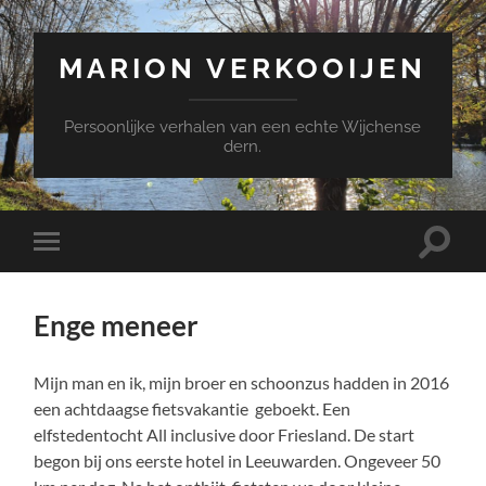
MARION VERKOOIJEN
Persoonlijke verhalen van een echte Wijchense
dern.
Toggle
Toggle
zoekve
mobiel
menu
Enge meneer
Mijn man en ik, mijn broer en schoonzus hadden in 2016
een achtdaagse fietsvakantie geboekt. Een
elfstedentocht All inclusive door Friesland. De start
begon bij ons eerste hotel in Leeuwarden. Ongeveer 50