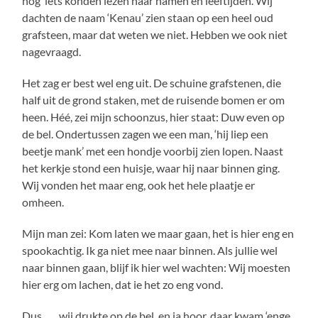
nog iets konden lezen naar namen en leeftijden. Wij
dachten de naam ‘Kenau’ zien staan op een heel oud
grafsteen, maar dat weten we niet. Hebben we ook niet
nagevraagd.
Het zag er best wel eng uit. De schuine grafstenen, die
half uit de grond staken, met de ruisende bomen er om
heen. Héé, zei mijn schoonzus, hier staat: Duw even op
de bel. Ondertussen zagen we een man, ‘hij liep een
beetje mank’ met een hondje voorbij zien lopen. Naast
het kerkje stond een huisje, waar hij naar binnen ging.
Wij vonden het maar eng, ook het hele plaatje er
omheen.
Mijn man zei: Kom laten we maar gaan, het is hier eng en
spookachtig. Ik ga niet mee naar binnen. Als jullie wel
naar binnen gaan, blijf ik hier wel wachten: Wij moesten
hier erg om lachen, dat ie het zo eng vond.
Dus……wij drukte op de bel, en ja hoor, daar kwam ‘enge