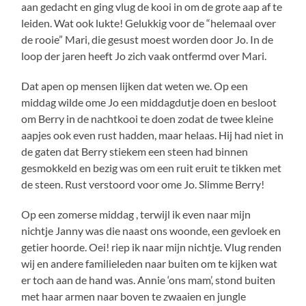
aan gedacht en ging vlug de kooi in om de grote aap af te
leiden. Wat ook lukte! Gelukkig voor de “helemaal over
de rooie” Mari, die gesust moest worden door Jo. In de
loop der jaren heeft Jo zich vaak ontfermd over Mari.
Dat apen op mensen lijken dat weten we. Op een
middag wilde ome Jo een middagdutje doen en besloot
om Berry in de nachtkooi te doen zodat de twee kleine
aapjes ook even rust hadden, maar helaas. Hij had niet in
de gaten dat Berry stiekem een steen had binnen
gesmokkeld en bezig was om een ruit eruit te tikken met
de steen. Rust verstoord voor ome Jo. Slimme Berry!
Op een zomerse middag , terwijl ik even naar mijn
nichtje Janny was die naast ons woonde, een gevloek en
getier hoorde. Oei! riep ik naar mijn nichtje. Vlug renden
wij en andere familieleden naar buiten om te kijken wat
er toch aan de hand was. Annie ‘ons mam’, stond buiten
met haar armen naar boven te zwaaien en jungle