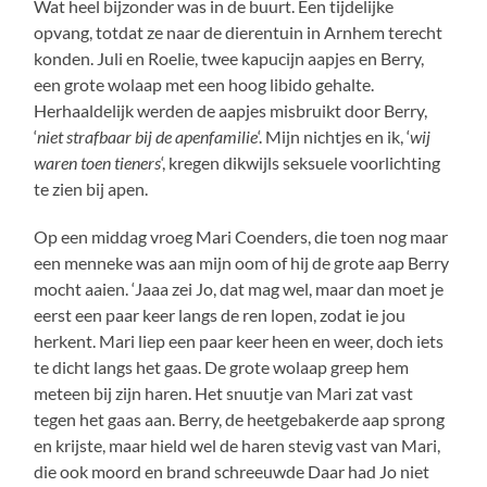
Wat heel bijzonder was in de buurt. Een tijdelijke
opvang, totdat ze naar de dierentuin in Arnhem terecht
konden. Juli en Roelie, twee kapucijn aapjes en Berry,
een grote wolaap met een hoog libido gehalte.
Herhaaldelijk werden de aapjes misbruikt door Berry,
‘
niet strafbaar bij de apenfamilie
‘. Mijn nichtjes en ik, ‘
wij
waren toen tieners
‘, kregen dikwijls seksuele voorlichting
te zien bij apen.
Op een middag vroeg Mari Coenders, die toen nog maar
een menneke was aan mijn oom of hij de grote aap Berry
mocht aaien. ‘Jaaa zei Jo, dat mag wel, maar dan moet je
eerst een paar keer langs de ren lopen, zodat ie jou
herkent. Mari liep een paar keer heen en weer, doch iets
te dicht langs het gaas. De grote wolaap greep hem
meteen bij zijn haren. Het snuutje van Mari zat vast
tegen het gaas aan. Berry, de heetgebakerde aap sprong
en krijste, maar hield wel de haren stevig vast van Mari,
die ook moord en brand schreeuwde Daar had Jo niet