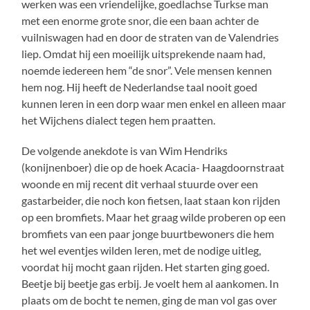
werken was een vriendelijke, goedlachse Turkse man
met een enorme grote snor, die een baan achter de
vuilniswagen had en door de straten van de Valendries
liep. Omdat hij een moeilijk uitsprekende naam had,
noemde iedereen hem “de snor”. Vele mensen kennen
hem nog. Hij heeft de Nederlandse taal nooit goed
kunnen leren in een dorp waar men enkel en alleen maar
het Wijchens dialect tegen hem praatten.
De volgende anekdote is van Wim Hendriks
(konijnenboer) die op de hoek Acacia- Haagdoornstraat
woonde en mij recent dit verhaal stuurde over een
gastarbeider, die noch kon fietsen, laat staan kon rijden
op een bromfiets. Maar het graag wilde proberen op een
bromfiets van een paar jonge buurtbewoners die hem
het wel eventjes wilden leren, met de nodige uitleg,
voordat hij mocht gaan rijden. Het starten ging goed.
Beetje bij beetje gas erbij. Je voelt hem al aankomen. In
plaats om de bocht te nemen, ging de man vol gas over