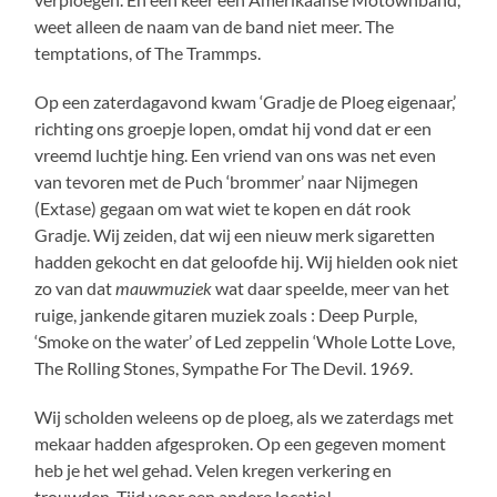
weet alleen de naam van de band niet meer. The
temptations, of The Trammps.
Op een zaterdagavond kwam ‘Gradje de Ploeg eigenaar,’
richting ons groepje lopen, omdat hij vond dat er een
vreemd luchtje hing. Een vriend van ons was net even
van tevoren met de Puch ‘brommer’ naar Nijmegen
(Extase) gegaan om wat wiet te kopen en dát rook
Gradje. Wij zeiden, dat wij een nieuw merk sigaretten
hadden gekocht en dat geloofde hij. Wij hielden ook niet
zo van dat
mauwmuziek
wat daar speelde, meer van het
ruige, jankende gitaren muziek zoals : Deep Purple,
‘Smoke on the water’ of Led zeppelin ‘Whole Lotte Love,
The Rolling Stones, Sympathe For The Devil. 1969.
Wij scholden weleens op de ploeg, als we zaterdags met
mekaar hadden afgesproken. Op een gegeven moment
heb je het wel gehad. Velen kregen verkering en
trouwden. Tijd voor een andere locatie!