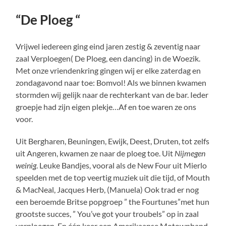
“De Ploeg “
Vrijwel iedereen ging eind jaren zestig & zeventig naar
zaal Verploegen( De Ploeg, een dancing) in de Woezik.
Met onze vriendenkring gingen wij er elke zaterdag en
zondagavond naar toe: Bomvol! Als we binnen kwamen
stormden wij gelijk naar de rechterkant van de bar. Ieder
groepje had zijn eigen plekje…Af en toe waren ze ons
voor.
Uit Bergharen, Beuningen, Ewijk, Deest, Druten, tot zelfs
uit Angeren, kwamen ze naar de ploeg toe. Uit
Nijmegen
weinig
. Leuke Bandjes, vooral als de New Four uit Mierlo
speelden met de top veertig muziek uit die tijd, of Mouth
& MacNeal, Jacques Herb, (Manuela) Ook trad er nog
een beroemde Britse popgroep ” the Fourtunes”met hun
grootste succes, ” You’ve got your troubels” op in zaal
verploegen. En één keer een Amerikaanse Motownband,