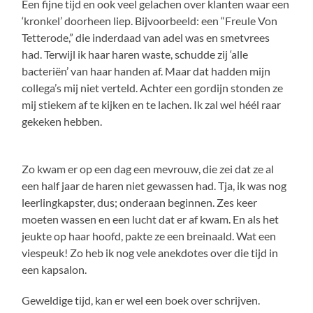
Een fijne tijd en ook veel gelachen over klanten waar een
‘kronkel’ doorheen liep. Bijvoorbeeld: een “Freule Von
Tetterode,” die inderdaad van adel was en smetvrees
had. Terwijl ik haar haren waste, schudde zij ‘alle
bacteriën’ van haar handen af. Maar dat hadden mijn
collega’s mij niet verteld. Achter een gordijn stonden ze
mij stiekem af te kijken en te lachen. Ik zal wel héél raar
gekeken hebben.
Zo kwam er op een dag een mevrouw, die zei dat ze al
een half jaar de haren niet gewassen had. Tja, ik was nog
leerlingkapster, dus; onderaan beginnen. Zes keer
moeten wassen en een lucht dat er af kwam. En als het
jeukte op haar hoofd, pakte ze een breinaald. Wat een
viespeuk! Zo heb ik nog vele anekdotes over die tijd in
een kapsalon.
Geweldige tijd, kan er wel een boek over schrijven.