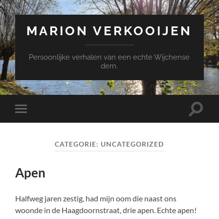
MARION VERKOOIJEN
Persoonlijke verhalen van een echte Wijchense
dern.
Toggle
Toggle
zoekve
mobiel
menu
CATEGORIE:
UNCATEGORIZED
Apen
Halfweg jaren zestig, had mijn oom die naast ons
woonde in de Haagdoornstraat, drie apen. Echte apen!