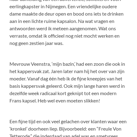
eerlingkapster in Nijmegen. Een vriendelijke oudere
dame maakte de deur open en bood ons iets te drinken
aan in een lichte ruime kapsalon. Na wat vragen en
antwoorden werd ik meteen aangenomen. Wat ons
verraste, omdat ik officieel nog niet mocht werken en
nog geen zestien jaar was.
Mevrouw Veenstra, ‘mijn bazin,’ had een zoon die ook in
het kappersvak zat. Jaren later nam hij het over van zijn
moeder. Vanaf dag één heb ik de fijne kneepjes van het
basis kappersvak geleerd. Ook mijn lange haren werd in
dezelfde week radicaal kort geknipt tot een modern
Frans kapsel. Heb wel even moeten slikken!
Een fijne tijd en ook veel gelachen over klanten waar een
‘kronkel’ doorheen liep. Bijvoorbeeld: een “Freule Von
Tetterode,” die inderdaad van adel was en smetvrees