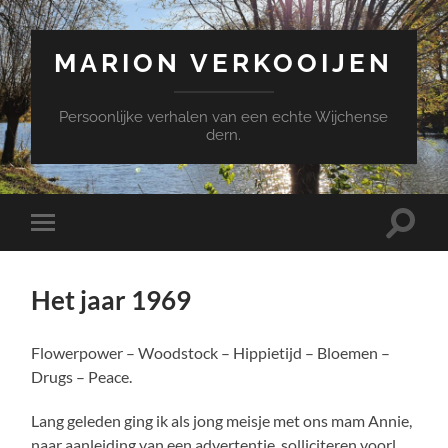
MARION VERKOOIJEN
Persoonlijke verhalen van een echte Wijchense
dern.
Toggle
Toggle
zoekve
mobiel
menu
Het jaar 1969
Flowerpower – Woodstock – Hippietijd – Bloemen –
Drugs – Peace.
Lang geleden ging ik als jong meisje met ons mam Annie,
naar aanleiding van een advertentie, solliciteren voorl