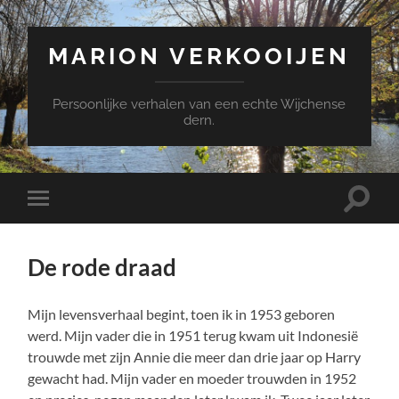
MARION VERKOOIJEN
Persoonlijke verhalen van een echte Wijchense
dern.
Toggle
Toggle
zoekve
mobiel
menu
De rode draad
Mijn levensverhaal begint, toen ik in 1953 geboren
werd. Mijn vader die in 1951 terug kwam uit Indonesië
trouwde met zijn Annie die meer dan drie jaar op Harry
gewacht had. Mijn vader en moeder trouwden in 1952