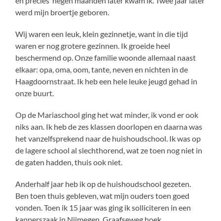
en precies negen maanden later kwam ik. Twee jaar later
werd mijn broertje geboren.
Wij waren een leuk, klein gezinnetje, want in die tijd
waren er nog grotere gezinnen. Ik groeide heel
beschermend op. Onze familie woonde allemaal naast
elkaar: opa, oma, oom, tante, neven en nichten in de
Haagdoornstraat. Ik heb een hele leuke jeugd gehad in
onze buurt.
Op de Mariaschool ging het wat minder, ik vond er ook
niks aan. Ik heb de zes klassen doorlopen en daarna was
het vanzelfsprekend naar de huishoudschool. Ik was op
de lagere school al slechthorend, wat ze toen nog niet in
de gaten hadden, thuis ook niet.
Anderhalf jaar heb ik op de huishoudschool gezeten.
Ben toen thuis gebleven, wat mijn ouders toen goed
vonden. Toen ik 15 jaar was ging ik solliciteren in een
kapperszaak in Nijmegen, Graafseweg hoek