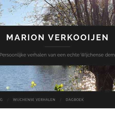
MARION VERKOOIJEN
Persoonlijke verhalen van een echte Wijchense dern
OG
WIJCHENSE VERHALEN
DAGBOEK