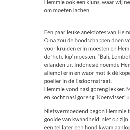
Hemmie ook een kluns, waar wij ne
om moeten lachen.
Een paar leuke anekdotes van Hem
Oma zou de boodschappen doen voo
voor kruiden erin moesten en Hemm
de ‘hete kip’ moesten: “Bali, Lomb
eilanden uit Indonesië noemde Hem
allemol erin en waor mot ik dè kop
poelier in de Esdoornstraat.
Hemmie vond nasi goreng lekker. M
en kocht nasi goreng ‘Koenvisser’ u
Nietsvermoedend begon Hemmie te 
gooide van kwaadheid, niet op zijn
een tel later een hond kwam aanlop