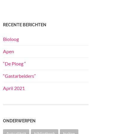
RECENTE BERICHTEN
Bioloog
Apen
“De Ploeg “
“Gastarbeiders”
April 2021
ONDERWERPEN
Actualiteit
bibliotheek
buiten