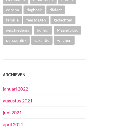
corona
dagboek
dialect
familie
feestdagen
gedachten
geschiedenis
humor
Maandblog.
persoonlijk
vakantie
wijchen
ARCHIEVEN
januari 2022
augustus 2021
juni 2021
april 2021