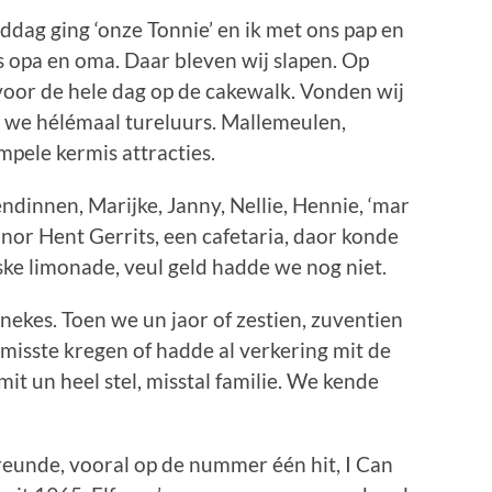
dag ging ‘onze Tonnie’ en ik met ons pap en
 opa en oma. Daar bleven wij slapen. Op
oor de hele dag op de cakewalk. Vonden wij
n we hélémaal tureluurs. Mallemeulen,
mpele kermis attracties.
endinnen, Marijke, Janny, Nellie, Hennie, ‘mar
f nor Hent Gerrits, een cafetaria, daor konde
eske limonade, veul geld hadde we nog niet.
ekes. Toen we un jaor of zestien, zuventien
 misste kregen of hadde al verkering mit de
t un heel stel, misstal familie. We kende
reunde, vooral op de nummer één hit, I Can