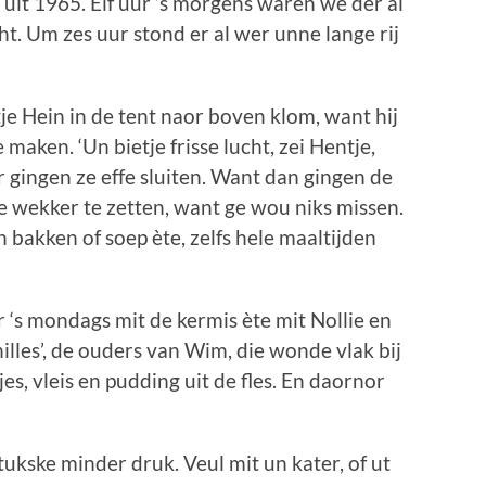
 uit 1965. Elf uur ’s morgens waren we der al
ht. Um zes uur stond er al wer unne lange rij
je Hein in de tent naor boven klom, want hij
 maken. ‘Un bietje frisse lucht, zei Hentje,
r gingen ze effe sluiten. Want dan gingen de
e wekker te zetten, want ge wou niks missen.
n bakken of soep ète, zelfs hele maaltijden
 ‘s mondags mit de kermis ète mit Nollie en
lles’, de ouders van Wim, die wonde vlak bij
es, vleis en pudding uit de fles. En daornor
ukske minder druk. Veul mit un kater, of ut