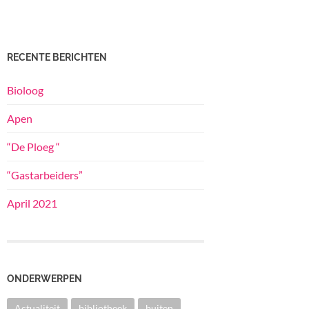
RECENTE BERICHTEN
Bioloog
Apen
“De Ploeg “
“Gastarbeiders”
April 2021
ONDERWERPEN
Actualiteit
bibliotheek
buiten