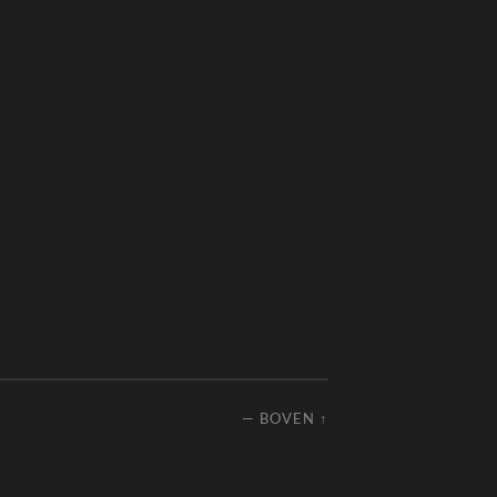
—
BOVEN ↑