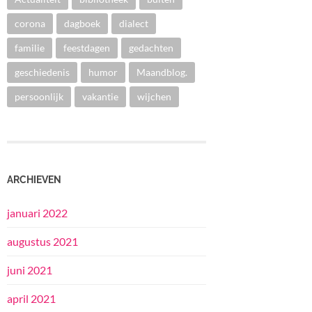
corona
dagboek
dialect
familie
feestdagen
gedachten
geschiedenis
humor
Maandblog.
persoonlijk
vakantie
wijchen
ARCHIEVEN
januari 2022
augustus 2021
juni 2021
april 2021