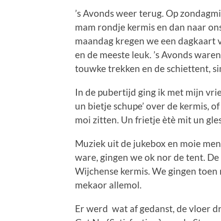
’s Avonds weer terug. Op zondagmid
mam rondje kermis en dan naar ons
maandag kregen we een dagkaart v
en de meeste leuk. ’s Avonds ware
touwke trekken en de schiettent, si
In de pubertijd ging ik met mijn vri
un bietje schupe’ over de kermis, o
moi zitten. Un frietje ètè mit un gl
Muziek uit de jukebox en moie menn
ware, gingen we ok nor de tent. De
Wijchense kermis. We gingen toen mi
mekaor allemol.
Er werd wat af gedanst, de vloer d