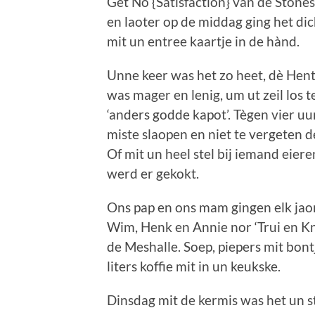
Get No {Satisfaction} van de Stones
en laoter op de middag ging het dic
mit un entree kaartje in de hànd.
Unne keer was het zo heet, dè Hent
was mager en lenig, um ut zeil los te
‘anders godde kapot’. Tègen vier uu
miste slaopen en niet te vergeten d
Of mit un heel stel bij iemand eiere
werd er gekokt.
Ons pap en ons mam gingen elk jaor
Wim, Henk en Annie nor ‘Trui en Kni
de Meshalle. Soep, piepers mit bontj
liters koffie mit in un keukske.
Dinsdag mit de kermis was het un st