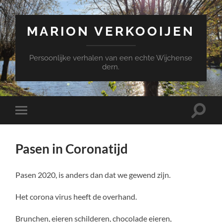
MARION VERKOOIJEN
Persoonlijke verhalen van een echte Wijchense
dern.
Toggle
Toggle
zoekve
mobiel
menu
Pasen in Coronatijd
Pasen 2020, is anders dan dat we gewend zijn.
Het corona virus heeft de overhand.
Brunchen, eieren schilderen, chocolade eieren,